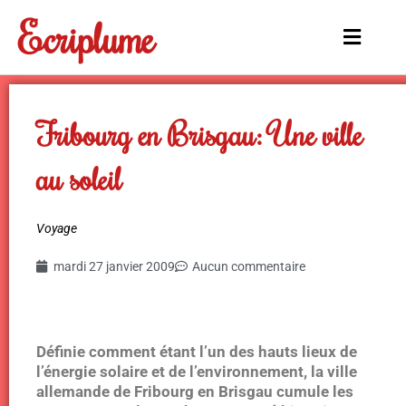
Aller
Ecriplume
au
Main
contenu
Menu
Fribourg en Brisgau: Une ville
au soleil
Voyage
mardi 27 janvier 2009
Aucun commentaire
Définie comment étant l’un des hauts lieux de
l’énergie solaire et de l’environnement, la ville
allemande de Fribourg en Brisgau cumule les