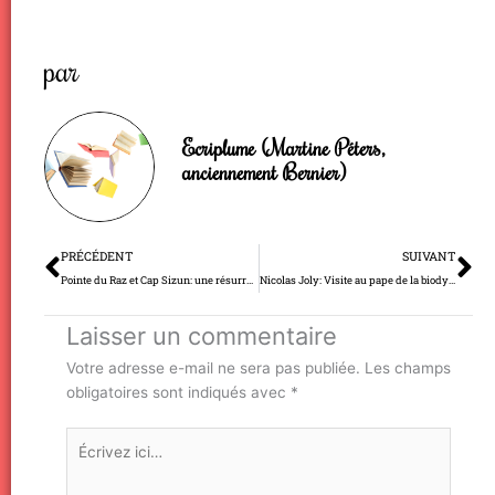
par
Ecriplume (Martine Péters,
anciennement Bernier)
Précédent
Su
PRÉCÉDENT
SUIVANT
Pointe du Raz et Cap Sizun: une résurrection intelligente
Nicolas Joly: Visite au pape de la biodynamie (La Coulée de Serrant)
Laisser un commentaire
Votre adresse e-mail ne sera pas publiée.
Les champs
obligatoires sont indiqués avec
*
Écrivez
ici…