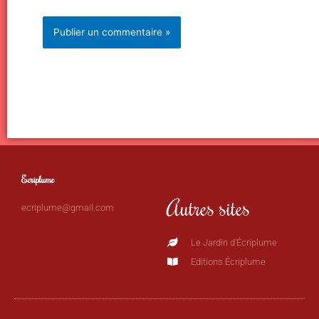
Ecriplume
Autres sites
ecriplume@gmail.com
Le Jardin d'Écriplume
Editions Écriplume