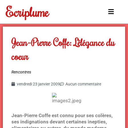
Aller
Ecriplume
au
Main
contenu
Menu
Jean-Pierre Coffe: L’élégance du
coeur
Rencontres
vendredi 23 janvier 2009
Aucun commentaire
Jean-Pierre Coffe est connu pour ses colères,
ses indignations devant certaines inepties,
alimentaires ou autres, du monde moderne.