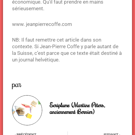
économique. Qu’il faut prendre en mains
sérieusement.
www. jeanpierrecoffe.com
NB: Il faut remettre cet article dans son
contexte. Si Jean-Pierre Coffe y parle autant de
la Suisse, c’est parce que ce texte était destiné à
un journal helvétique.
par
Ecriplume (Martine Péters,
anciennement Bernier)
Précédent
Sui
PRÉCÉDENT
SUIVANT