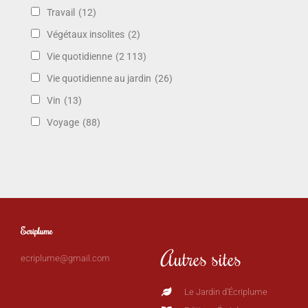
Travail
(12)
Végétaux insolites
(2)
Vie quotidienne
(2 113)
Vie quotidienne au jardin
(26)
Vin
(13)
Voyage
(88)
Ecriplume
Autres sites
ecriplume@gmail.com
Le Jardin d'Écriplume