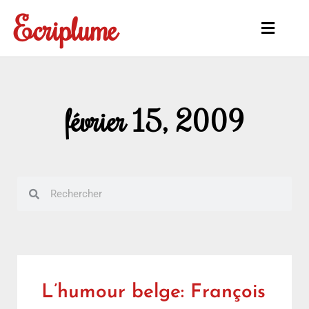
Aller
Ecriplume
au
Main
contenu
Menu
février 15, 2009
Rechercher
Rechercher
L’humour belge: François