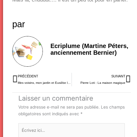
par
Ecriplume (Martine Péters,
anciennement Bernier)
Précédent
Su
PRÉCÉDENT
SUIVANT
Mes voisins, mon jardin et Eusèbe la tondeuse
Pierre Loti : La maison magique
Laisser un commentaire
Votre adresse e-mail ne sera pas publiée.
Les champs
obligatoires sont indiqués avec
*
Écrivez
ici…