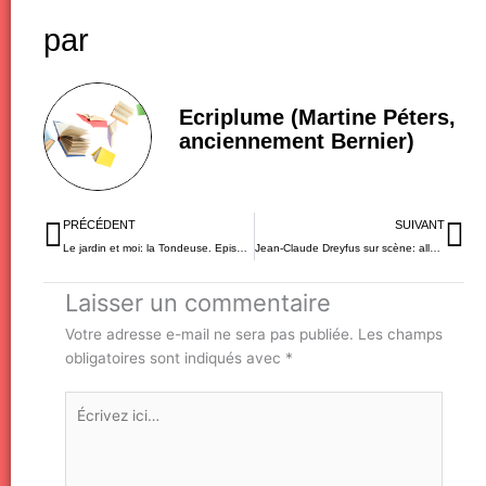
par
Ecriplume (Martine Péters,
anciennement Bernier)
Précédent
Su
PRÉCÉDENT
SUIVANT
Le jardin et moi: la Tondeuse. Episode 2.
Jean-Claude Dreyfus sur scène: allez le voir!!!
Laisser un commentaire
Votre adresse e-mail ne sera pas publiée.
Les champs
obligatoires sont indiqués avec
*
Écrivez
ici…