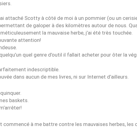
siers.
ai attaché Scotty à côté de moi à un pommier (ou un cerisie
 permettant de galoper à des kilomètres autour de nous. Quand
 méticuleusement la mauvaise herbe, j’ai été très touchée.
ouvante attention!
ondeuse.
elqu’un quel genre d’outil il fallait acheter pour ôter la vé
arfaitement indescriptible.
uvée dans aucun de mes livres, ni sur Internet d’ailleurs.
equinquer.
 mes baskets.
m’arrêter!
ent commencé à me battre contre les mauvaises herbes, les 