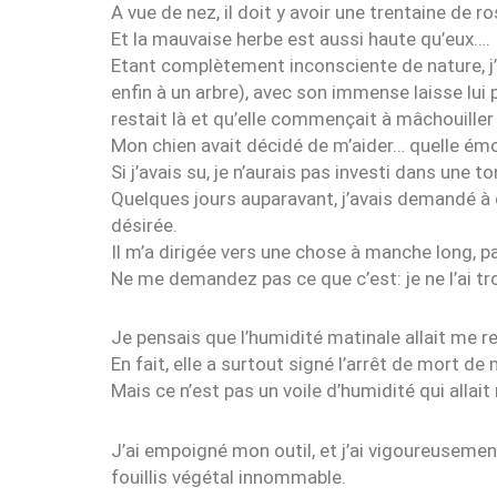
A vue de nez, il doit y avoir une trentaine de ro
Et la mauvaise herbe est aussi haute qu’eux….
Etant complètement inconsciente de nature, j’
enfin à un arbre), avec son immense laisse lui
restait là et qu’elle commençait à mâchouiller
Mon chien avait décidé de m’aider… quelle ém
Si j’avais su, je n’aurais pas investi dans une t
Quelques jours auparavant, j’avais demandé à qu
désirée.
Il m’a dirigée vers une chose à manche long, p
Ne me demandez pas ce que c’est: je ne l’ai tro
Je pensais que l’humidité matinale allait me r
En fait, elle a surtout signé l’arrêt de mort de
Mais ce n’est pas un voile d’humidité qui allait 
J’ai empoigné mon outil, et j’ai vigoureusem
fouillis végétal innommable.