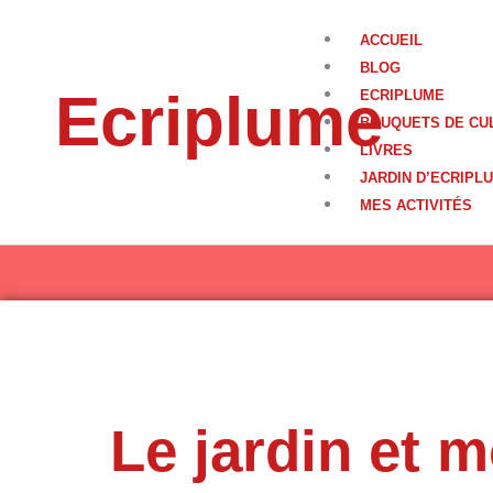
Aller
au
ACCUEIL
contenu
BLOG
Ecriplume
ECRIPLUME
BOUQUETS DE CU
LIVRES
JARDIN D’ECRIPL
MES ACTIVITÉS
Le jardin et m