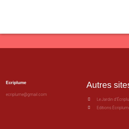
Ecriplume
Autres site
ecriplume@gmail.com
Le Jardin d'Écrip
Editions Écriplum