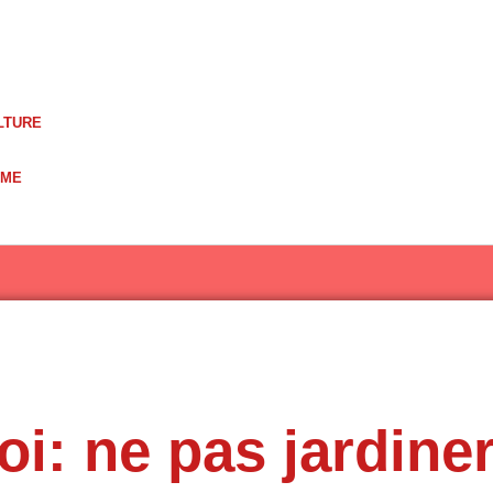
LTURE
UME
oi: ne pas jardine