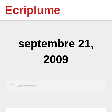
Aller
Ecriplume
au
Main
contenu
Menu
septembre 21,
2009
Rechercher
Rechercher