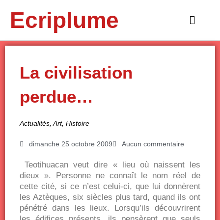
Aller
Ecriplume
au
Main
contenu
Menu
La civilisation
perdue…
Actualités
,
Art
,
Histoire
dimanche 25 octobre 2009
Aucun commentaire
Teotihuacan veut dire « lieu où naissent les
dieux ». Personne ne connaît le nom réel de
cette cité, si ce n’est celui-ci, que lui donnèrent
les Aztèques, six siècles plus tard, quand ils ont
pénétré dans les lieux. Lorsqu’ils découvrirent
les édifices présents, ils pensèrent que seuls