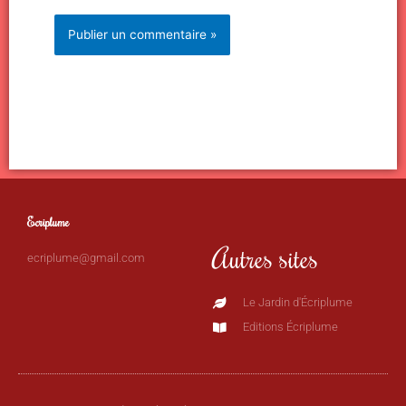
Ecriplume
Autres sites
ecriplume@gmail.com
Le Jardin d'Écriplume
Editions Écriplume