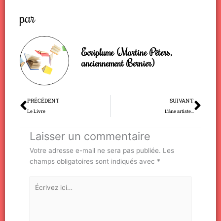
par
Ecriplume (Martine Péters,
anciennement Bernier)
Précédent
Sui
PRÉCÉDENT
SUIVANT
Le Livre
L’âne artiste…
Laisser un commentaire
Votre adresse e-mail ne sera pas publiée.
Les
champs obligatoires sont indiqués avec
*
Écrivez
ici…