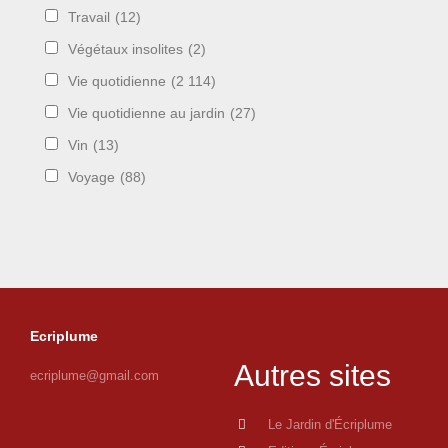
Travail
(12)
Végétaux insolites
(2)
Vie quotidienne
(2 114)
Vie quotidienne au jardin
(27)
Vin
(13)
Voyage
(88)
Ecriplume
Autres sites
ecriplume@gmail.com
Le Jardin d'Écriplume