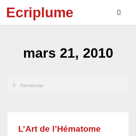
Aller
Ecriplume
au
Main
contenu
Menu
mars 21, 2010
Rechercher
Rechercher
L’Art de l’Hématome