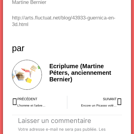
Martine Bernier
http://arts.fluctuat.net/blog/43933-guernica-en-
3d.html
par
Ecriplume (Martine
Péters, anciennement
Bernier)
Précédent
Sui
PRÉCÉDENT
SUIVANT
L’homme et l’arbre…
Encore un Picasso volé…
Laisser un commentaire
Votre adresse e-mail ne sera pas publiée.
Les