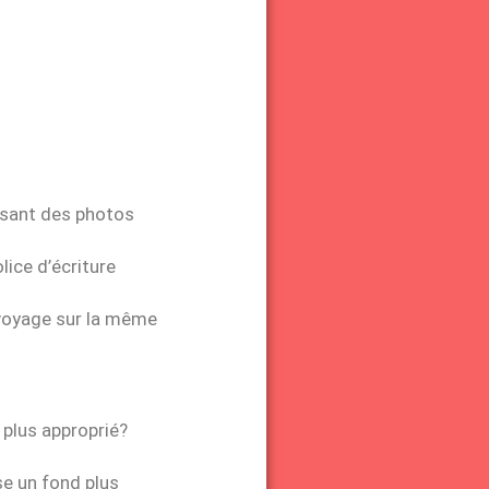
uisant des photos
olice d’écriture
l voyage sur la même
s plus approprié?
se un fond plus