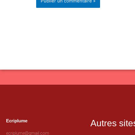
Ecriplume
Autres site
ecriplume@gmail.com