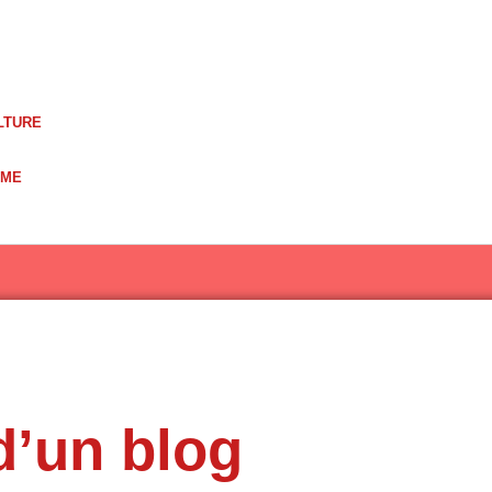
LTURE
UME
d’un blog