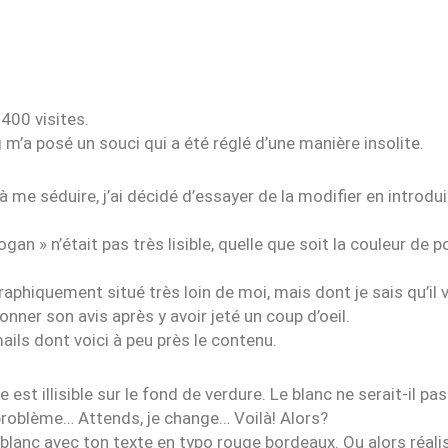
 400 visites.
g m’a posé un souci qui a été réglé d’une manière insolite.
 me séduire, j’ai décidé d’essayer de la modifier en introd
logan » n’était pas très lisible, quelle que soit la couleur de p
raphiquement situé très loin de moi, mais dont je sais qu’i
nner son avis après y avoir jeté un coup d’oeil.
ls dont voici à peu près le contenu.
est illisible sur le fond de verdure. Le blanc ne serait-il pa
 problème… Attends, je change… Voilà! Alors?
blanc avec ton texte en typo rouge bordeaux. Ou alors réali