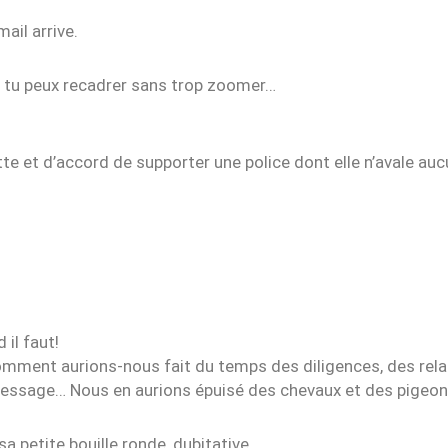
ail arrive.
n, tu peux recadrer sans trop zoomer…
tte et d’accord de supporter une police dont elle n’avale a
 il faut!
 comment aurions-nous fait du temps des diligences, des rela
ssage… Nous en aurions épuisé des chevaux et des pigeon
 petite bouille ronde, dubitative.