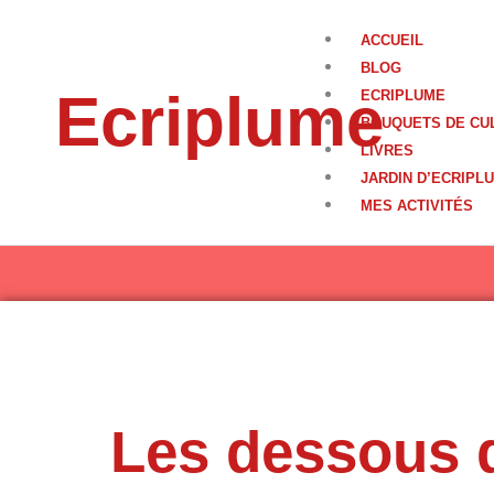
Aller
au
ACCUEIL
contenu
BLOG
Ecriplume
ECRIPLUME
BOUQUETS DE CU
LIVRES
JARDIN D’ECRIPL
MES ACTIVITÉS
Les dessous 