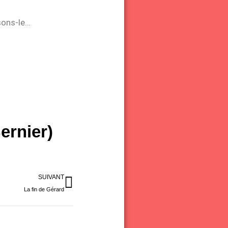
sons-le…
ernier)
Suivant
SUIVANT
La fin de Gérard