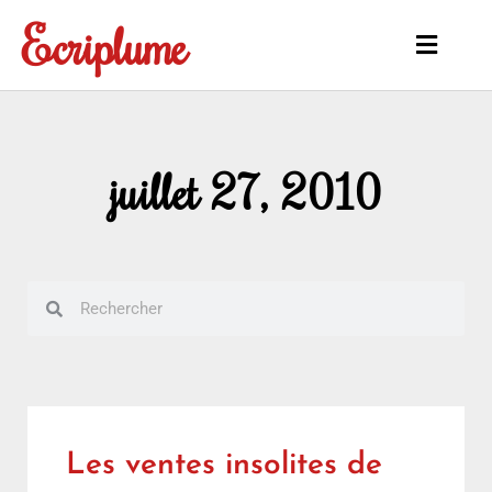
Aller
Ecriplume
au
Main
contenu
Menu
juillet 27, 2010
Rechercher
Rechercher
Les ventes insolites de