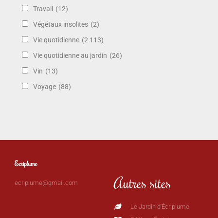
Travail
(12)
Végétaux insolites
(2)
Vie quotidienne
(2 113)
Vie quotidienne au jardin
(26)
Vin
(13)
Voyage
(88)
Ecriplume
Autres sites
ecriplume@gmail.com
Le Jardin d'Écriplume