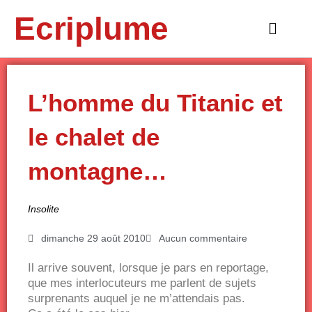
Aller
Ecriplume
au
Main
contenu
Menu
L’homme du Titanic et
le chalet de
montagne…
Insolite
dimanche 29 août 2010
Aucun commentaire
Il arrive souvent, lorsque je pars en reportage,
que mes interlocuteurs me parlent de sujets
surprenants auquel je ne m’attendais pas.