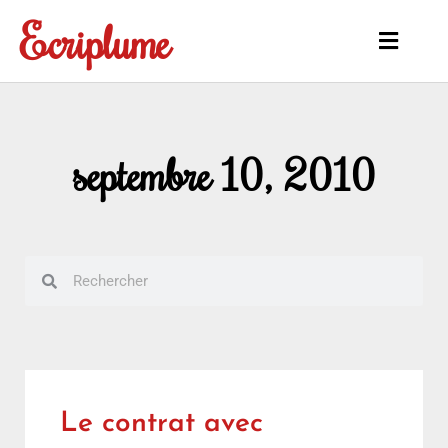
Aller
Ecriplume
au
Main
contenu
Menu
septembre 10, 2010
Rechercher
Rechercher
Le contrat avec