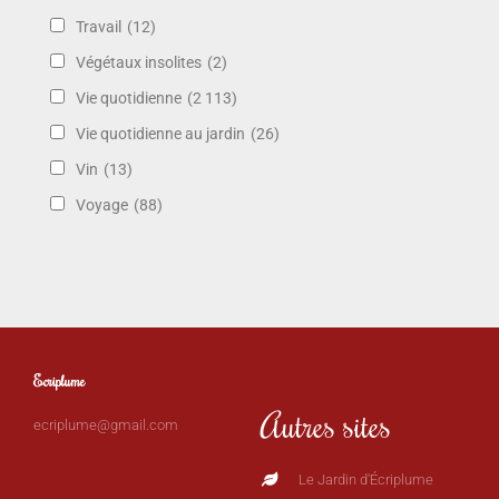
Travail
(12)
Végétaux insolites
(2)
Vie quotidienne
(2 113)
Vie quotidienne au jardin
(26)
Vin
(13)
Voyage
(88)
Ecriplume
Autres sites
ecriplume@gmail.com
Le Jardin d'Écriplume