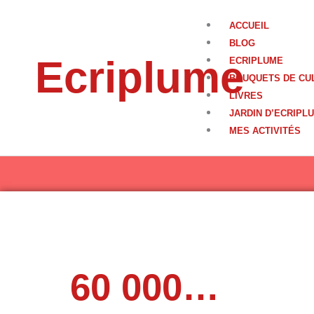
Aller
au
ACCUEIL
contenu
BLOG
Ecriplume
ECRIPLUME
BOUQUETS DE CU
LIVRES
JARDIN D’ECRIPL
MES ACTIVITÉS
60 000…