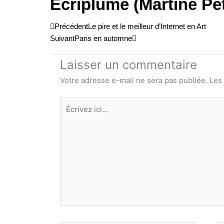
Ecriplume (Martine Pé
Précédent
Suivant
Précédent
Le pire et le meilleur d’Internet en Art
Suivant
Paris en automne
Laisser un commentaire
Votre adresse e-mail ne sera pas publiée.
Les
Écrivez
ici…