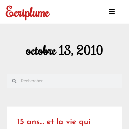
Aller
Ecriplume
au
Main
contenu
Menu
octobre 13, 2010
Rechercher
Rechercher
15 ans… et la vie qui