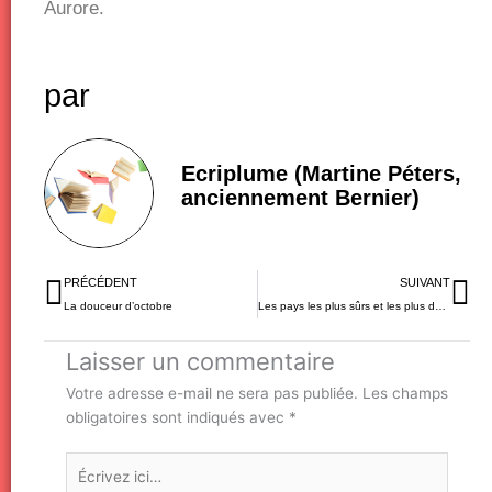
Aurore.
par
Ecriplume (Martine Péters,
anciennement Bernier)
Précédent
Su
PRÉCÉDENT
SUIVANT
La douceur d’octobre
Les pays les plus sûrs et les plus dangereux du monde
Laisser un commentaire
Votre adresse e-mail ne sera pas publiée.
Les champs
obligatoires sont indiqués avec
*
Écrivez
ici…