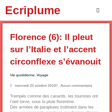
Aller
Ecriplume
au
Main
contenu
Menu
Florence (6): Il pleut
sur l’Italie et l’accent
circonflexe s’évanouit
Vie quotidienne
,
Voyage
mercredi 20 octobre 2010
Aucun commentaire
Trempés comme des canards, les touristes ont
l’oeil torve, sous la pluie florentine.
Des armées de parapluies trottinent dans les