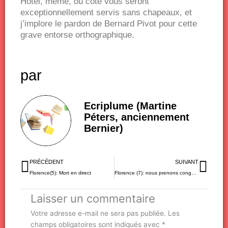
Hotel, meme, ou coté vous seront
exceptionnellement servis sans chapeaux, et
j’implore le pardon de Bernard Pivot pour cette
grave entorse orthographique.
par
Ecriplume (Martine
Péters, anciennement
Bernier)
Précédent
Sui
PRÉCÉDENT
SUIVANT
Florence(5): Mort en direct
Florence (7): nous prenons congé…
Laisser un commentaire
Votre adresse e-mail ne sera pas publiée.
Les
champs obligatoires sont indiqués avec
*