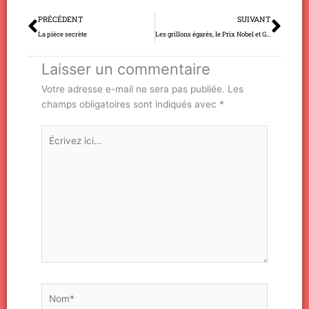
Précédent
Sui
PRÉCÉDENT
SUIVANT
La pièce secrète
Les grillons égarés, le Prix Nobel et Gao Zhisheng
Laisser un commentaire
Votre adresse e-mail ne sera pas publiée.
Les
champs obligatoires sont indiqués avec
*
Écrivez
ici…
Nom*