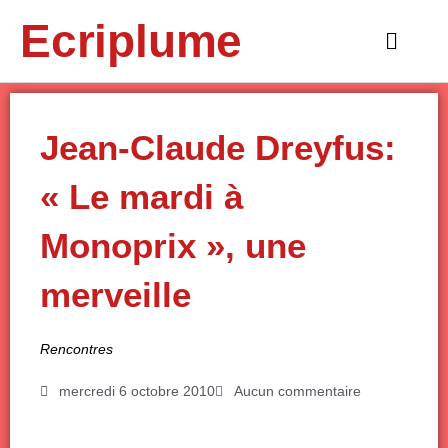
Aller
Ecriplume
au
Main
contenu
Menu
Jean-Claude Dreyfus:
« Le mardi à
Monoprix », une
merveille
Rencontres
mercredi 6 octobre 2010
Aucun commentaire