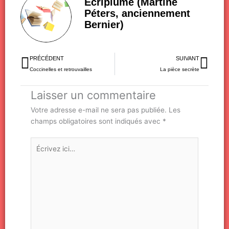
Ecriplume (Martine
Péters, anciennement
Bernier)
Précédent
Sui
PRÉCÉDENT
SUIVANT
Coccinelles et retrouvailles
La pièce secrète
Laisser un commentaire
Votre adresse e-mail ne sera pas publiée.
Les
champs obligatoires sont indiqués avec
*
Écrivez
ici…