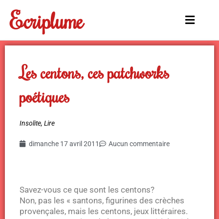
Aller
Ecriplume
au
Main
contenu
Menu
Les centons, ces patchworks
poétiques
Insolite
,
Lire
dimanche 17 avril 2011
Aucun commentaire
Savez-vous ce que sont les centons?
Non, pas les « santons, figurines des crèches
provençales, mais les centons, jeux littéraires.