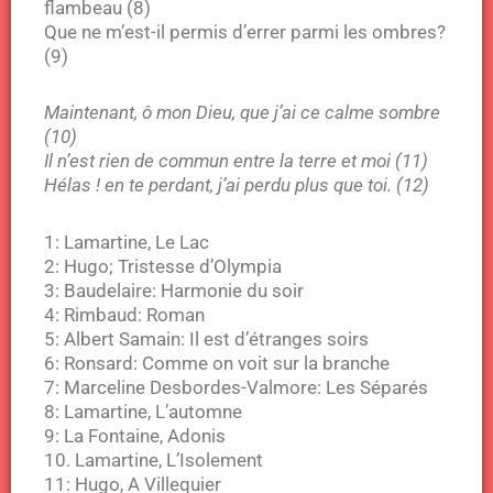
flambeau (8)
Que ne m’est-il permis d’errer parmi les ombres?
(9)
Maintenant, ô mon Dieu, que j’ai ce calme sombre
(10)
Il n’est rien de commun entre la terre et moi (11)
Hélas ! en te perdant, j’ai perdu plus que toi. (12)
1: Lamartine, Le Lac
2: Hugo; Tristesse d’Olympia
3: Baudelaire: Harmonie du soir
4: Rimbaud: Roman
5: Albert Samain: Il est d’étranges soirs
6: Ronsard: Comme on voit sur la branche
7: Marceline Desbordes-Valmore: Les Séparés
8: Lamartine, L’automne
9: La Fontaine, Adonis
10. Lamartine, L’Isolement
11: Hugo, A Villequier