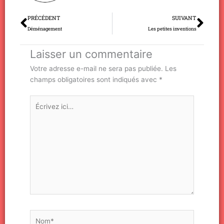
Précédent
Sui
PRÉCÉDENT
SUIVANT
Déménagement
Les petites inventions
Laisser un commentaire
Votre adresse e-mail ne sera pas publiée.
Les
champs obligatoires sont indiqués avec
*
Écrivez
ici…
Nom*