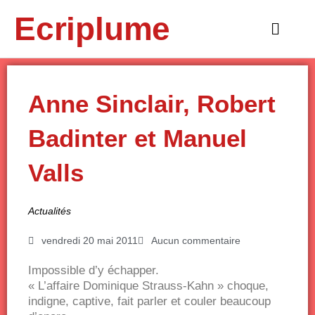
Aller
Ecriplume
au
Main
contenu
Menu
Anne Sinclair, Robert
Badinter et Manuel
Valls
Actualités
vendredi 20 mai 2011
Aucun commentaire
Impossible d’y échapper.
« L’affaire Dominique Strauss-Kahn » choque,
indigne, captive, fait parler et couler beaucoup