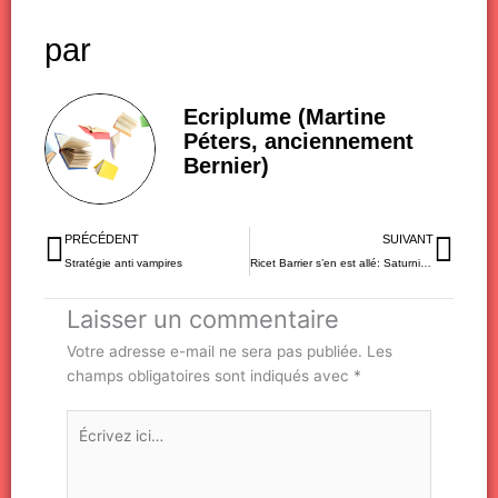
par
Ecriplume (Martine
Péters, anciennement
Bernier)
Précédent
Sui
PRÉCÉDENT
SUIVANT
Stratégie anti vampires
Ricet Barrier s’en est allé: Saturnin est en deuil
Laisser un commentaire
Votre adresse e-mail ne sera pas publiée.
Les
champs obligatoires sont indiqués avec
*
Écrivez
ici…