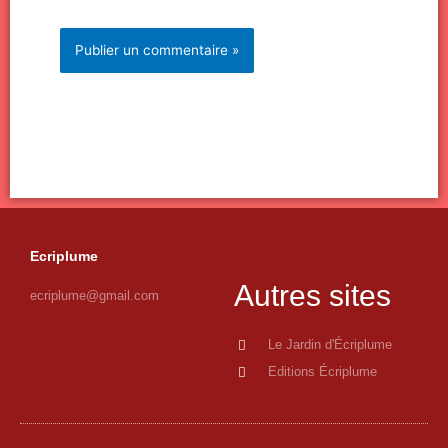
Ecriplume
Autres sites
ecriplume@gmail.com
Le Jardin d'Écriplume
Editions Écriplume