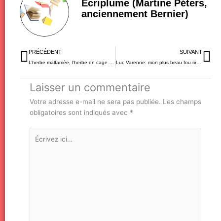
Ecriplume (Martine Péters,
anciennement Bernier)
Précédent
Su
PRÉCÉDENT
SUIVANT
L’herbe malfamée, l’herbe en cage et l’herbe joyeuse
Luc Varenne: mon plus beau fou rire radiophonique
Laisser un commentaire
Votre adresse e-mail ne sera pas publiée.
Les champs
obligatoires sont indiqués avec
*
Écrivez
ici…