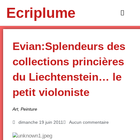
Aller
Ecriplume
au
Main
contenu
Menu
Evian:Splendeurs des
collections princières
du Liechtenstein… le
petit violoniste
Art
,
Peinture
dimanche 19 juin 2011
Aucun commentaire