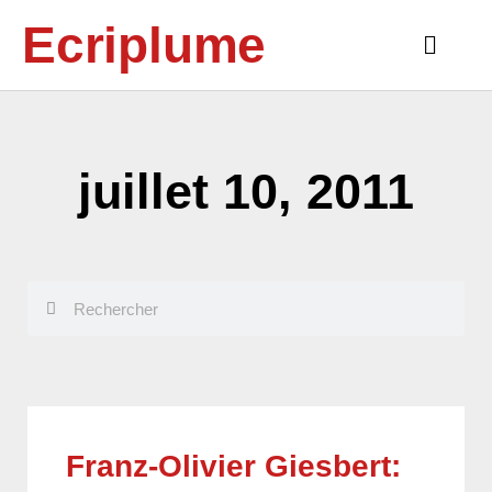
Aller
Ecriplume
au
Main
contenu
Menu
juillet 10, 2011
Rechercher
Rechercher
Franz-Olivier Giesbert: