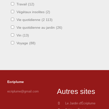
Travail
(12)
Végétaux insolites
(2)
Vie quotidienne
(2 113)
Vie quotidienne au jardin
(26)
Vin
(13)
Voyage
(88)
Ecriplume
Autres sites
ecriplume@gmail.com
Le Jardin d'Écriplume