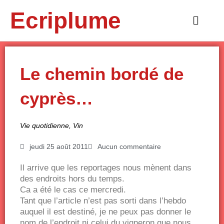
Aller
Ecriplume
au
Main
contenu
Menu
Le chemin bordé de
cyprès…
Vie quotidienne
,
Vin
jeudi 25 août 2011
Aucun commentaire
Il arrive que les reportages nous mènent dans
des endroits hors du temps.
Ca a été le cas ce mercredi.
Tant que l’article n’est pas sorti dans l’hebdo
auquel il est destiné, je ne peux pas donner le
nom de l’endroit ni celui du vigneron que nous