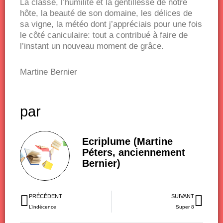
La classe, l’humilité et la gentillesse de notre
hôte, la beauté de son domaine, les délices de
sa vigne, la météo dont j’appréciais pour une fois
le côté caniculaire: tout a contribué à faire de
l’instant un nouveau moment de grâce.
Martine Bernier
par
Ecriplume (Martine
Péters, anciennement
Bernier)
Précédent
Sui
PRÉCÉDENT
SUIVANT
L’indécence
Super 8