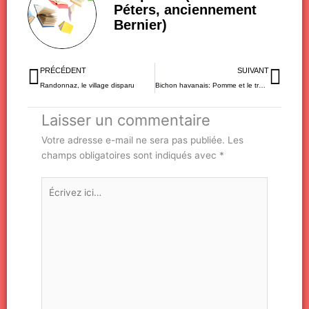
Péters, anciennement
Bernier)
Précédent
Sui
PRÉCÉDENT
SUIVANT
Randonnaz, le village disparu
Bichon havanais: Pomme et le travail
Laisser un commentaire
Votre adresse e-mail ne sera pas publiée.
Les
champs obligatoires sont indiqués avec
*
Écrivez
ici…