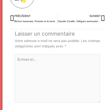
Précédent
Su
PRÉCÉDENT
SUIVANT
Bichon havanais: Pomme et la tendresse
Claudio Corallo: l’élégant aventurier des saveurs
Laisser un commentaire
Votre adresse e-mail ne sera pas publiée.
Les champs
obligatoires sont indiqués avec
*
Écrivez
ici…