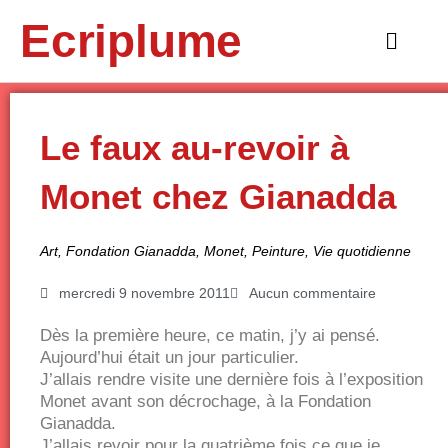
Aller
Ecriplume
au
Main
contenu
Menu
Le faux au-revoir à
Monet chez Gianadda
Art
,
Fondation Gianadda
,
Monet
,
Peinture
,
Vie quotidienne
mercredi 9 novembre 2011
Aucun commentaire
Dès la première heure, ce matin, j’y ai pensé.
Aujourd’hui était un jour particulier.
J’allais rendre visite une dernière fois à l’exposition
Monet avant son décrochage, à la Fondation
Gianadda.
J’allais revoir pour la quatrième fois ce que je