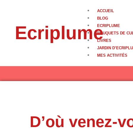
Aller
au
ACCUEIL
contenu
BLOG
Ecriplume
ECRIPLUME
BOUQUETS DE CU
LIVRES
JARDIN D’ECRIPL
MES ACTIVITÉS
D’où venez-v