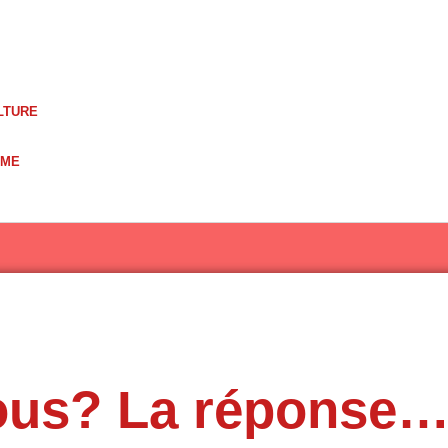
LTURE
UME
ous? La réponse