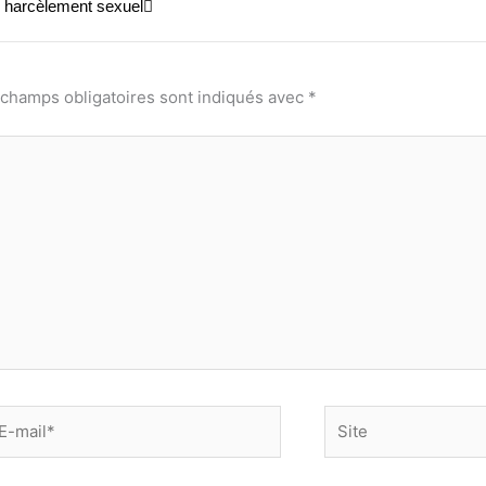
u harcèlement sexuel
 champs obligatoires sont indiqués avec
*
-
Site
il*