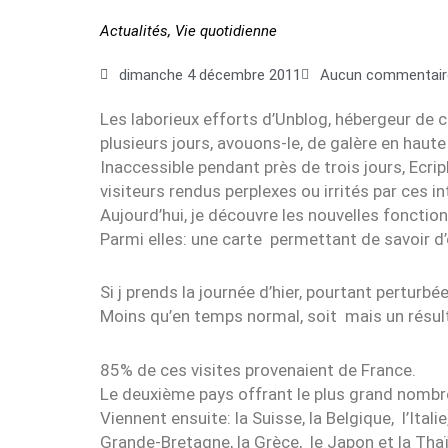
Actualités
,
Vie quotidienne
dimanche 4 décembre 2011
Aucun commentair
Les laborieux efforts d’Unblog, hébergeur de ce
plusieurs jours, avouons-le, de galère en haute
Inaccessible pendant près de trois jours, Ecri
visiteurs rendus perplexes ou irrités par ces i
Aujourd’hui, je découvre les nouvelles fonctio
Parmi elles: une carte permettant de savoir d’o
Si j prends la journée d’hier, pourtant perturb
Moins qu’en temps normal, soit mais un résultat
85% de ces visites provenaient de France.
Le deuxième pays offrant le plus grand nombre
Viennent ensuite: la Suisse, la Belgique, l’Itali
Grande-Bretagne, la Grèce, le Japon et la Tha