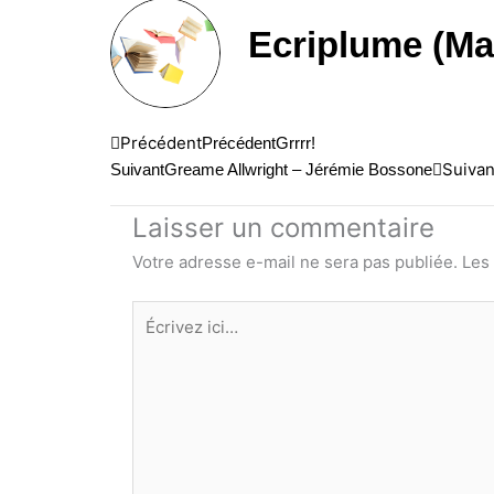
Ecriplume (Ma
Précédent
Précédent
Grrrr!
Suivan
Suivant
Greame Allwright – Jérémie Bossone
Laisser un commentaire
Votre adresse e-mail ne sera pas publiée.
Les
Écrivez
ici…