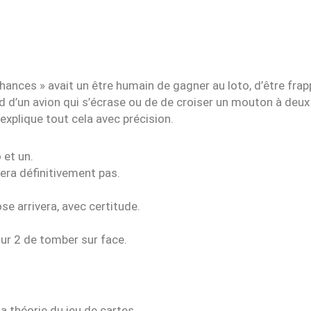
ces » avait un être humain de gagner au loto, d’être frapp
ord d’un avion qui s’écrase ou de de croiser un mouton à deux
explique tout cela avec précision.
 et un.
vera définitivement pas.
ose arrivera, avec certitude.
ur 2 de tomber sur face.
a théorie du jeu de cartes.