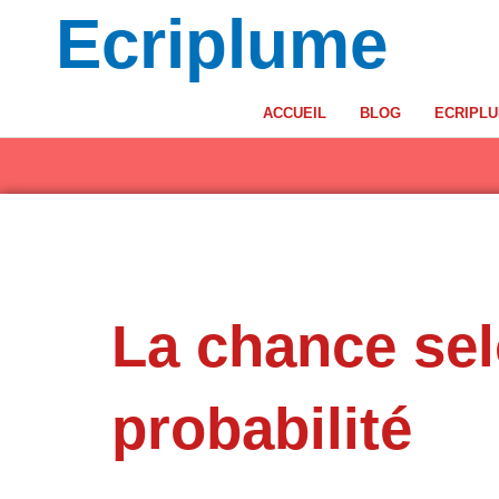
Aller
Ecriplume
au
contenu
ACCUEIL
BLOG
ECRIPL
La chance selo
probabilité