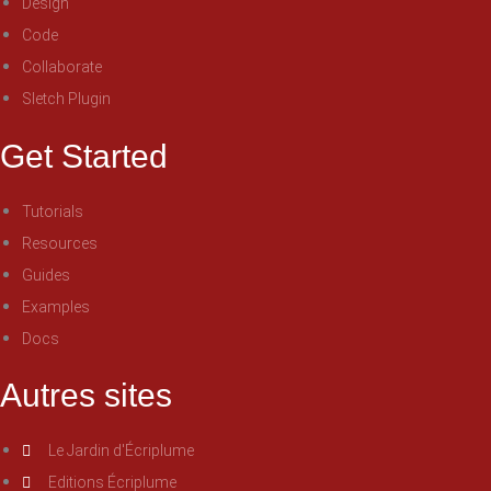
Design
Code
Collaborate
Sletch Plugin
Get Started
Tutorials
Resources
Guides
Examples
Docs
Autres sites
Le Jardin d'Écriplume
Editions Écriplume