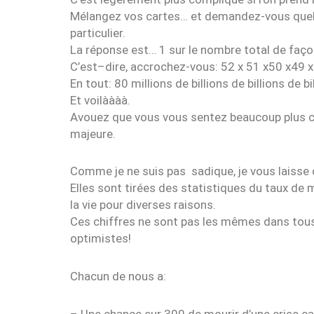
Mélangez vos cartes… et demandez-vous quelle 
particulier.
La réponse est… 1 sur le nombre total de façon
C’est–dire, accrochez-vous: 52 x 51 x50 x49 x
En tout: 80 millions de billions de billions de bil
Et voilàààà.
Avouez que vous vous sentez beaucoup plus c
majeure.
Comme je ne suis pas sadique, je vous laisse q
Elles sont tirées des statistiques du taux de
la vie pour diverses raisons.
Ces chiffres ne sont pas les mêmes dans tous
optimistes!
Chacun de nous a:
– Une chance sur 300 de mourir d’une crise c