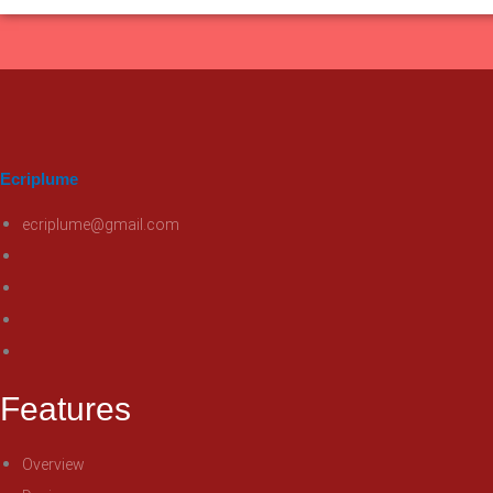
Ecriplume
ecriplume@gmail.com
Features
Overview