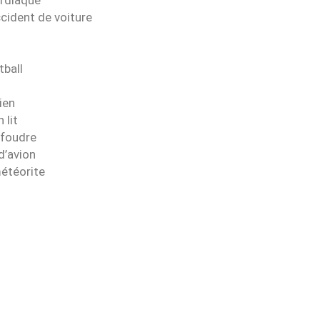
cident de voiture
tball
ien
 lit
 foudre
d’avion
météorite