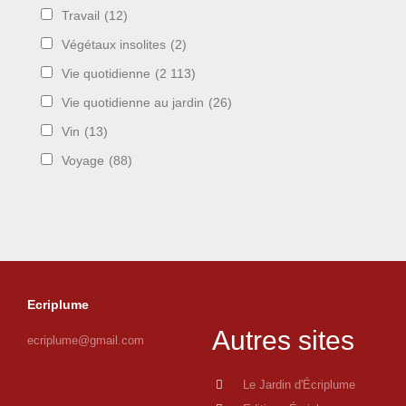
Travail
(12)
Végétaux insolites
(2)
Vie quotidienne
(2 113)
Vie quotidienne au jardin
(26)
Vin
(13)
Voyage
(88)
Ecriplume
Autres sites
ecriplume@gmail.com
Le Jardin d'Écriplume