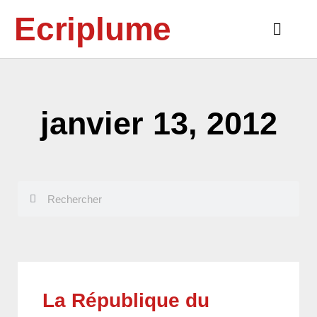
Aller
Ecriplume
au
Main
contenu
Menu
janvier 13, 2012
Rechercher
Rechercher
La République du