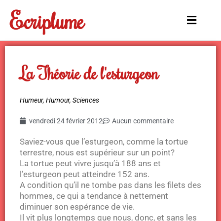
Aller
Ecriplume
au
Main
contenu
Menu
La Théorie de l'esturgeon
Humeur
,
Humour
,
Sciences
vendredi 24 février 2012
Aucun commentaire
Saviez-vous que l’esturgeon, comme la tortue
terrestre, nous est supérieur sur un point?
La tortue peut vivre jusqu’à 188 ans et
l’esturgeon peut atteindre 152 ans.
A condition qu’il ne tombe pas dans les filets des
hommes, ce qui a tendance à nettement
diminuer son espérance de vie.
Il vit plus longtemps que nous, donc, et sans les