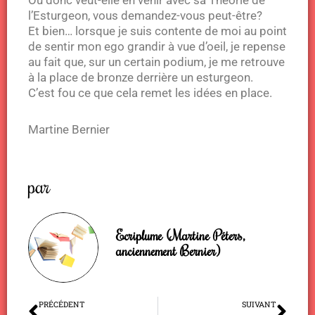
Où donc veut-elle en venir avec sa Théorie de
l’Esturgeon, vous demandez-vous peut-être?
Et bien… lorsque je suis contente de moi au point
de sentir mon ego grandir à vue d’oeil, je repense
au fait que, sur un certain podium, je me retrouve
à la place de bronze derrière un esturgeon.
C’est fou ce que cela remet les idées en place.
Martine Bernier
par
Ecriplume (Martine Péters,
anciennement Bernier)
Précédent
Sui
PRÉCÉDENT
SUIVANT