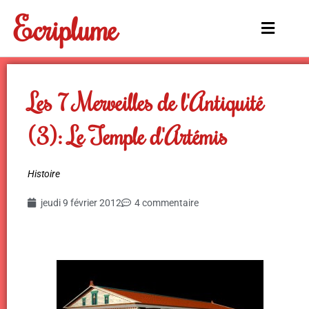
Aller
Ecriplume
au
Main
contenu
Menu
Les 7 Merveilles de l'Antiquité
(3): Le Temple d'Artémis
Histoire
jeudi 9 février 2012
4 commentaire