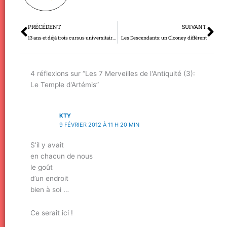
Précédent
Su
PRÉCÉDENT
SUIVANT
13 ans et déjà trois cursus universitaires…
Les Descendants: un Clooney différent
4 réflexions sur “Les 7 Merveilles de l'Antiquité (3):
Le Temple d'Artémis”
KTY
9 FÉVRIER 2012 À 11 H 20 MIN
S’il y avait
en chacun de nous
le goût
d’un endroit
bien à soi …
Ce serait ici !