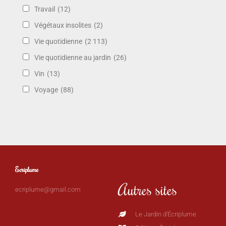
Travail
(12)
Végétaux insolites
(2)
Vie quotidienne
(2 113)
Vie quotidienne au jardin
(26)
Vin
(13)
Voyage
(88)
Ecriplume
Autres sites
ecriplume@gmail.com
Le Jardin d'Écriplume