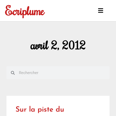
Aller
Ecriplume
au
Main
contenu
Menu
avril 2, 2012
Rechercher
Rechercher
Sur la piste du