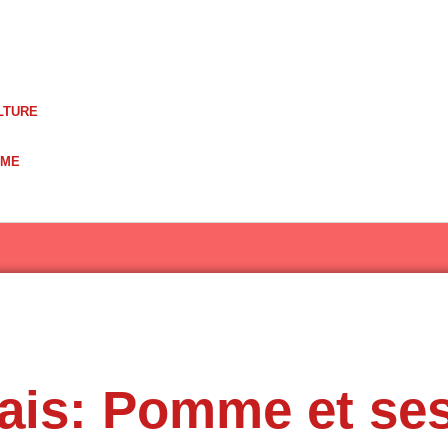
LTURE
UME
ais: Pomme et se