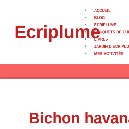
Aller
au
ACCUEIL
contenu
BLOG
Ecriplume
ECRIPLUME
BOUQUETS DE CU
LIVRES
JARDIN D’ECRIPL
MES ACTIVITÉS
Bichon havan