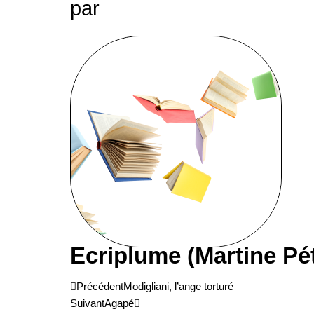
par
Ecriplume (Martine Pé
Précédent
Suivant
Précédent
Modigliani, l’ange torturé
Suivant
Agapé