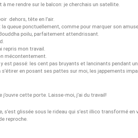
à me rendre sur le balcon: je cherchais un satellite.
ir dehors, tête en l’air.
tait la queue ponctuellement, comme pour marquer son amus
 Bouddha poilu, parfaitement attendrissant.
d.
ai repris mon travail.
 son mécontentement.
n y est passé: les cent pas bruyants et lancinants pendant u
s’étirer en posant ses pattes sur moi, les jappements impa
j’ouvre cette porte. Laisse-moi, j’ai du travail!
e, s’est glissée sous le rideau qui s’est illico transformé en 
de reproche.