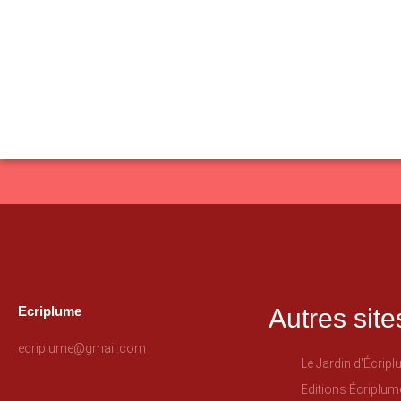
Ecriplume
Autres site
ecriplume@gmail.com
Le Jardin d'Écrip
Editions Écriplum