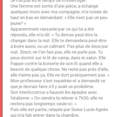
Je n’ai pas eu le temps de m’interroger.
Une femme est sortie d’une pièce, a échangé
quelques mots avec ma compagne, m’a toisée de
haut en bas en demandant: « Elle n’est pas un peu
jeune? »
Apparemment rassurée par ce qui lui a été
répondu, elle m’a dit: « Tu devras peut-être la
changer dans la nuit. Elle te demandera peut-être
à boire aussi, ou un calmant. Pas plus de deux par
nuit. Sinon, ne t’en fais pas, elle ne parle pas. Tu
peux dormir sur le lit de camp, dans le salon. Elle
frappe contre la boiserie de son lit quand elle a
besoin de quelque chose. Ne reste pas près d’elle,
elle n’aime pas ça. Elle ne dort pratiquement pas. »
Mon professeur s’est inquiétée et a demandé ce
que je devrais faire s’il y avait un problème.
Son interlocutrice a haussé les épaules avec
fatalisme: « On viendra la relever à 7h30, elle ne
restera pas longtemps seule ici. »
Puis elle est partie, relayée par Soeur Lucie-Agnès
qui m’a fait entrer dans la chambre.