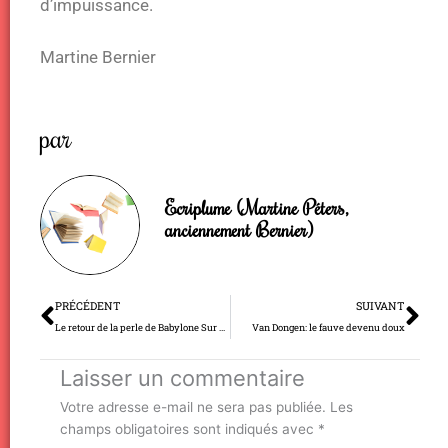
d’impuissance.
Martine Bernier
par
Ecriplume (Martine Péters,
anciennement Bernier)
Précédent
Su
PRÉCÉDENT
SUIVANT
Le retour de la perle de Babylone Sur Suisse!
Van Dongen: le fauve devenu doux
Laisser un commentaire
Votre adresse e-mail ne sera pas publiée.
Les
champs obligatoires sont indiqués avec
*