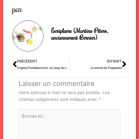
par
Ecriplume (Martine Péters,
anciennement Bernier)
Précédent
Sui
PRÉCÉDENT
SUIVANT
Evgenii Pushkarevich: un coup de coeur dans la rue
Le secret de Fragonard
Laisser un commentaire
Votre adresse e-mail ne sera pas publiée.
Les
champs obligatoires sont indiqués avec
*
Écrivez
ici…