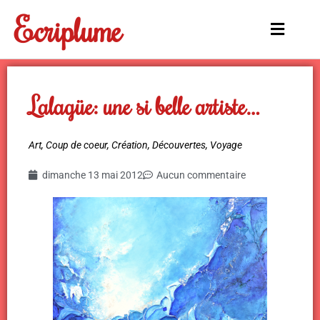
Aller
Ecriplume
au
Main
contenu
Menu
Lalagüe: une si belle artiste…
Art
,
Coup de coeur
,
Création
,
Découvertes
,
Voyage
dimanche 13 mai 2012
Aucun commentaire