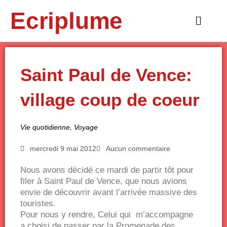
Aller
Ecriplume
au
Main
contenu
Menu
Saint Paul de Vence:
village coup de coeur
Vie quotidienne
,
Voyage
mercredi 9 mai 2012
Aucun commentaire
Nous avons décidé ce mardi de partir tôt pour
filer à Saint Paul de Vence, que nous avions
envie de découvrir avant l’arrivée massive des
touristes.
Pour nous y rendre, Celui qui m’accompagne
a choisi de passer par la Promenade des