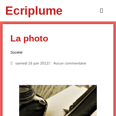
Aller
Ecriplume
au
Main
contenu
Menu
La photo
Société
samedi 16 juin 2012
Aucun commentaire