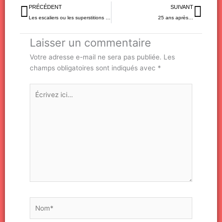
Précédent
Sui
PRÉCÉDENT
SUIVANT
Les escaliers ou les superstitions enfantines
25 ans après…
Laisser un commentaire
Votre adresse e-mail ne sera pas publiée.
Les
champs obligatoires sont indiqués avec
*
Écrivez
ici…
Nom*