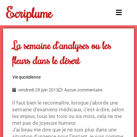
Aller
Ecriplume
au
Main
contenu
Menu
La semaine d'analyses ou les
fleurs dans le désert
Vie quotidienne
vendredi 29 juin 2012
Aucun commentaire
Il faut bien le reconnaître, lorsque j’aborde une
semaine d’examens médicaux, c’est-à-dire, selon
les enjeux, tous les trois ou six mois, cela ne me
met pas de joyeuse humeur.
J’ai beau me dire que je ne suis plus dans une
situation d’urgence pour l’instant, je suis comme