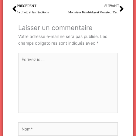
Précédent
Sui
PRÉCÉDENT
SUIVANT
La photo et les réactions
Monsieur Dandridge et Monsieur Darcy
Laisser un commentaire
Votre adresse e-mail ne sera pas publiée.
Les
champs obligatoires sont indiqués avec
*
Écrivez
ici…
Nom*