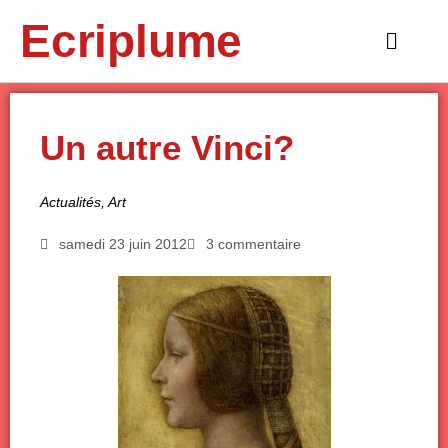
Aller
Ecriplume
au
Main
contenu
Menu
Un autre Vinci?
Actualités
,
Art
samedi 23 juin 2012
3 commentaire