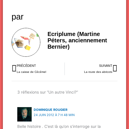
par
Ecriplume (Martine
Péters, anciennement
Bernier)
Précédent
Sui
PRÉCÉDENT
SUIVANT
La caisse de Cécémel
La route des abricots
3 réflexions sur “Un autre Vinci?”
DOMINIQUE ROUGIER
24 JUIN 2012 À 7 H 48 MIN
Belle histoire . C’est là qu’on s’interroge sur la