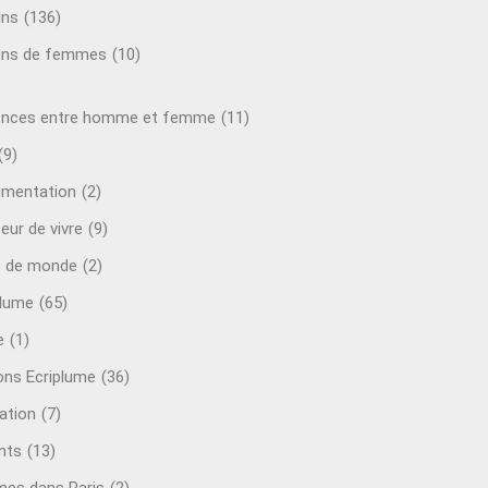
ins
(136)
ins de femmes
(10)
ences entre homme et femme
(11)
(9)
mentation
(2)
eur de vivre
(9)
e de monde
(2)
plume
(65)
e
(1)
ions Ecriplume
(36)
ation
(7)
nts
(13)