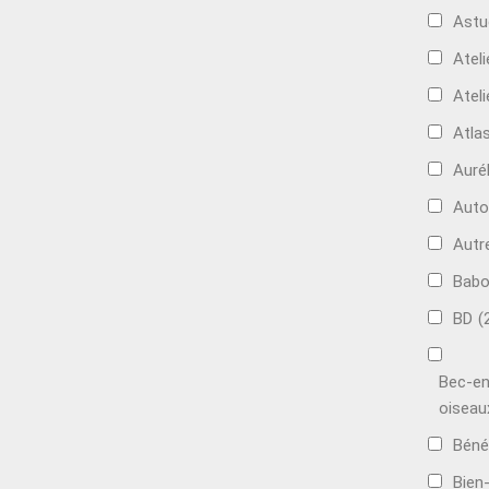
Astu
Ateli
Ateli
Atla
Auré
Aut
Autr
Bab
BD
(
Bec-en
oiseau
Béné
Bien