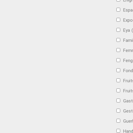
Énig
Espa
Expo
Eya
Famil
Femm
Feng
Fond
Frui
Fruit
Gast
Gest
Guer
Hand