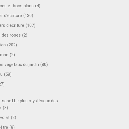
ces et bons plans
(4)
er d'écriture
(130)
ers d'écriture
(107)
s des roses
(2)
lien
(202)
omne
(2)
es végétaux du jardin
(80)
ou
(58)
27)
-sabot:Le plus mystérieux des
x
(8)
volat
(2)
-être
(8)