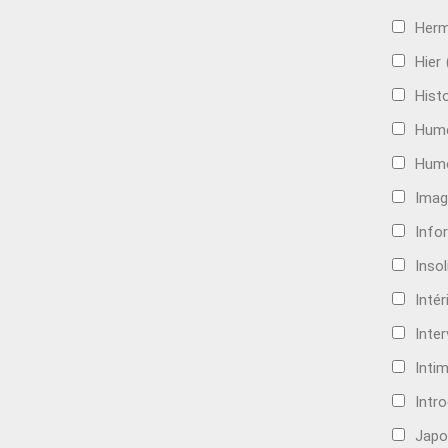
Her
Hier
Histo
Hum
Hum
Imag
Info
Insol
Intér
Inte
Intim
Intr
Japo