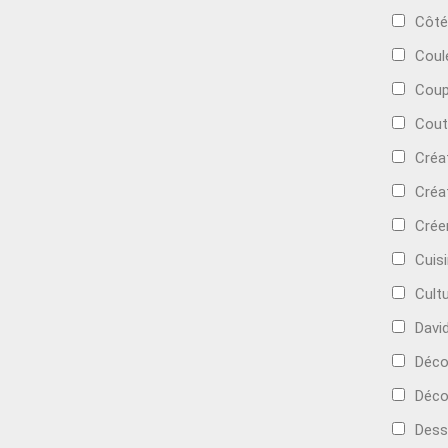
Côté
Coul
Coup
Cout
Créa
Créa
Crée
Cuis
Cult
Davi
Déc
Déco
Dess