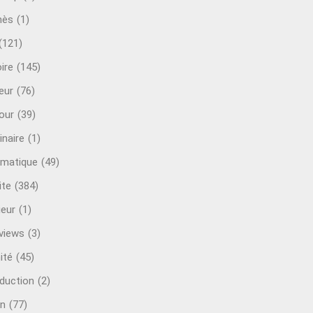
mès
(1)
(121)
ire
(145)
eur
(76)
our
(39)
inaire
(1)
rmatique
(49)
ite
(384)
ieur
(1)
rviews
(3)
ité
(45)
oduction
(2)
n
(77)