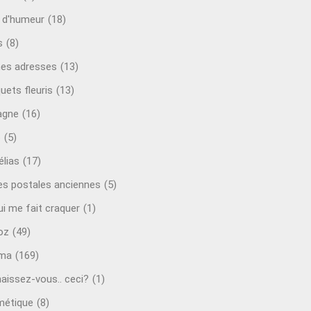
t d'humeur
(18)
s
(8)
es adresses
(13)
uets fleuris
(13)
agne
(16)
o
(5)
lias
(17)
es postales anciennes
(5)
ui me fait craquer
(1)
oz
(49)
éma
(169)
aissez-vous.. ceci?
(1)
étique
(8)