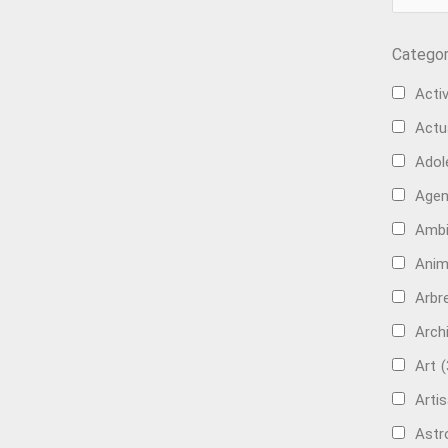
Categor
Activ
Actu
Adol
Age
Ambi
Anim
Arbre
Arch
Art
(
Artis
Astr