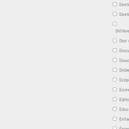
Dest
Dest
Différ
Dior
Docu
Douc
Drôl
Ecri
Ecrir
Edit
Educ
Enfa