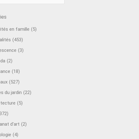
ies
ités en famille
(5)
alités
(453)
escence
(3)
nda
(2)
ance
(18)
aux
(527)
s du jardin
(22)
itecture
(5)
372)
anat d'art
(2)
ologie
(4)