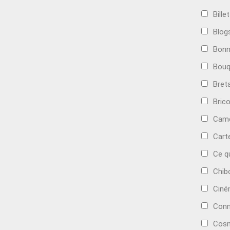
Bille
Blog
Bonn
Bouq
Bret
Bric
Camé
Cart
Ce q
Chib
Cin
Conn
Cosm