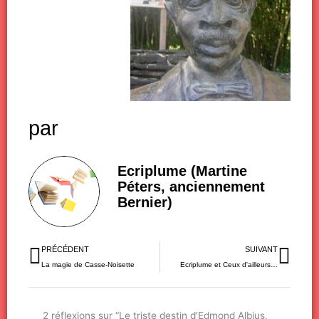
par
Ecriplume (Martine
Péters, anciennement
Bernier)
Précédent
Sui
PRÉCÉDENT
SUIVANT
La magie de Casse-Noisette
Ecriplume et Ceux d'ailleurs…
2 réflexions sur “Le triste destin d'Edmond Albius,