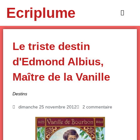
Aller
Ecriplume
au
Main
contenu
Menu
Le triste destin
d'Edmond Albius,
Maître de la Vanille
Destins
dimanche 25 novembre 2012
2 commentaire