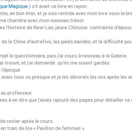
ique Magique
) s’il avait ce livre en rayon.
he, en bon état, et je suis rentrée avec mon livre sous le br
ns ma chambre avec mon nouveau trésor.
lices l’histoire de Kwei-Lan, jeune Chinoise contrainte d’ép
 de la Chine d’autrefois, les pieds bandés, et la difficulté po
empli le questionnaire, puis j’ai couru à nouveau à la Galerie.
j’ai trouvé, et j’ai demandé qu’ils me soient gardés.
 l’époque.
avais tous ou presque et je les dévorais les uns après les a
 au professeur.
ses à en dire que j’avais rajouté des pages pour détailler ce 
de rester après le cours.
s en train de lire « Pavillon de femmes ».