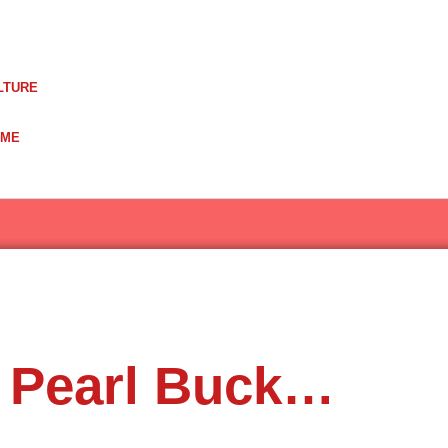
LTURE
UME
e Pearl Buck…