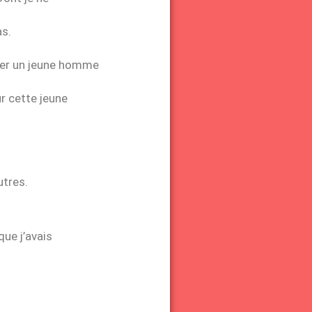
as.
ouser un jeune homme
ur cette jeune
utres.
que j’avais