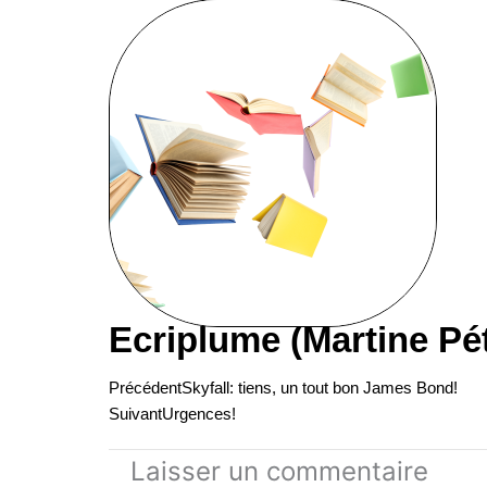
Ecriplume (Martine Pé
Précédent
Suivant
Précédent
Skyfall: tiens, un tout bon James Bond!
Suivant
Urgences!
Laisser un commentaire