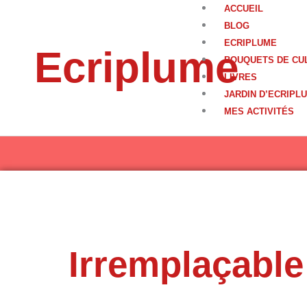
Aller
ACCUEIL
au
BLOG
contenu
ECRIPLUME
Ecriplume
BOUQUETS DE CU
LIVRES
JARDIN D’ECRIPL
MES ACTIVITÉS
Irremplaçabl