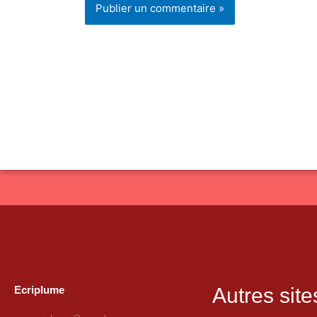
Ecriplume
Autres site