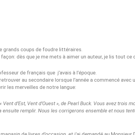
 de grands coups de foudre littéraires.
açon: dès que je me mets à aimer un auteur, je lis tout ce qu’
fesseur de français que j’avais à l’époque.
e retrouver au secondaire lorsque l’année a commencé avec 
rir les merveilles de notre langue:
 « Vent d’Est, Vent d’Ouest », de Pearl Buck. Vous avez trois moi
ra ensuite remplir. Nous les corrigerons ensemble et nous ten
on » magasin de livres d’occasion et j’ai demandé au Monsieur 