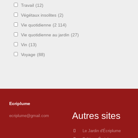
Travail
(12)
Végétaux insolites
(2)
Vie quotidienne
(2 114)
Vie quotidienne au jardin
(27)
Vin
(13)
Voyage
(88)
Ecriplume
Autres sites
ecriplume@gmail.com
Le Jardin d'Écriplume