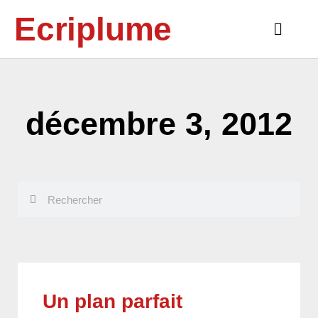
Aller
Ecriplume
au
Main
contenu
Menu
décembre 3, 2012
Rechercher
Rechercher
Un plan parfait