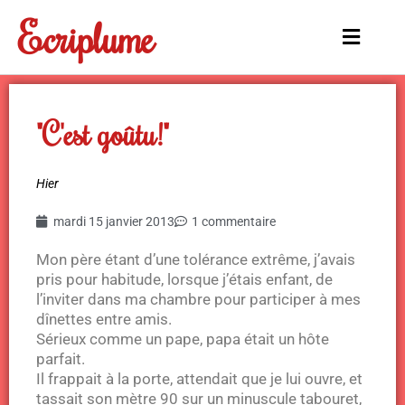
Aller
Ecriplume
au
Main
contenu
Menu
"C'est goûtu!"
Hier
mardi 15 janvier 2013
1 commentaire
Mon père étant d’une tolérance extrême, j’avais
pris pour habitude, lorsque j’étais enfant, de
l’inviter dans ma chambre pour participer à mes
dînettes entre amis.
Sérieux comme un pape, papa était un hôte
parfait.
Il frappait à la porte, attendait que je lui ouvre, et
tassait son mètre 90 sur un minuscule tabouret,