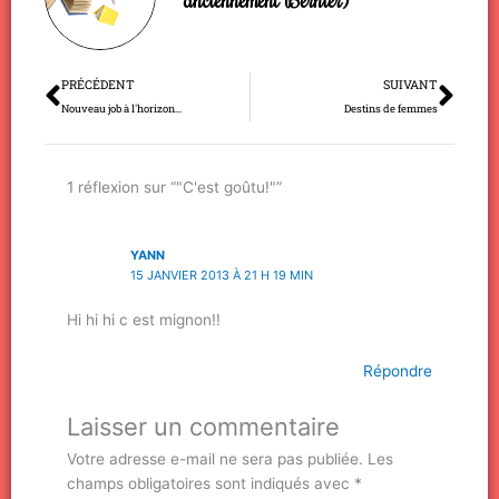
Précédent
Sui
PRÉCÉDENT
SUIVANT
Nouveau job à l'horizon…
Destins de femmes
1 réflexion sur “"C'est goûtu!"”
YANN
15 JANVIER 2013 À 21 H 19 MIN
Hi hi hi c est mignon!!
Répondre
Laisser un commentaire
Votre adresse e-mail ne sera pas publiée.
Les
champs obligatoires sont indiqués avec
*