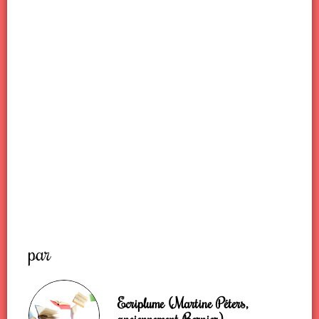
par
Ecriplume (Martine Péters,
anciennement Bernier)