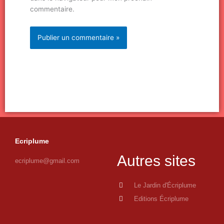
commentaire.
Ecriplume
Autres sites
ecriplume@gmail.com
Le Jardin d'Écriplume
Editions Écriplume