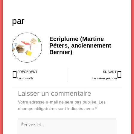
par
Ecriplume (Martine
Péters, anciennement
Bernier)
Précédent
Sui
PRÉCÉDENT
SUIVANT
La nouvelle
Le même prénom
Laisser un commentaire
Votre adresse e-mail ne sera pas publiée.
Les
champs obligatoires sont indiqués avec
*
Écrivez
ici…