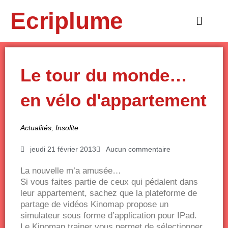
Aller
Ecriplume
au
Main
contenu
Menu
Le tour du monde…
en vélo d'appartement
Actualités
,
Insolite
jeudi 21 février 2013
Aucun commentaire
La nouvelle m’a amusée…
Si vous faites partie de ceux qui pédalent dans
leur appartement, sachez que la plateforme de
partage de vidéos Kinomap propose un
simulateur sous forme d’application pour IPad.
Le Kinomap trainer vous permet de sélectionner