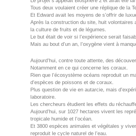
Le projet s’appelait Biosphère 2 et avait été la
Tous deux voulaient créer une réplique de la T
Et Edward avait les moyens de s’offrir de luxu
Après la construction du site, huit volontaires
la culture de fruits et de légumes.
Le but était de voir si l’expérience serait fais
Mais au bout d’un an, l’oxygène vient à manque
Aujourd’hui, contre toute attente, des découv
Notamment en ce qui concerne les coraux.
Rien que l’écosystème océans reproduit un mas
d’espèces de poissons et de coraux.
Plus question de vie en autarcie, mais d’expé
laboratoire.
Les chercheurs étudient les effets du réchauf
Aujourd’hui, sur 1027 hectares vivent les repr
tropicale humide et l’océan.
Et 3800 espèces animales et végétales y viven
reproduit le cycle naturel de l’eau.