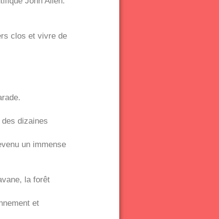
tifique John Allen.
rs clos et vivre de
arade.
 des dizaines
 devenu un immense
vane, la forêt
onnement et