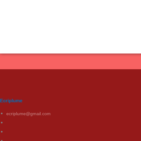
Ecriplume
ecriplume@gmail.com