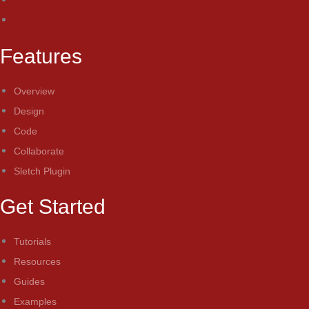
Features
Overview
Design
Code
Collaborate
Sletch Plugin
Get Started
Tutorials
Resources
Guides
Examples