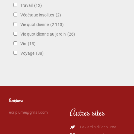
Travail
(12)
Végétaux insolites
(2)
Vie quotidienne
(2 113)
Vie quotidienne au jardin
(26)
Vin
(13)
Voyage
(88)
Ecriplume
Autres sites
ecriplume@gmail.com
Le Jardin d'Écriplume