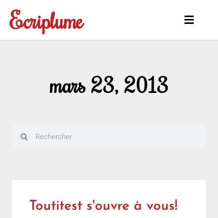
Aller
Ecriplume
au
Main
contenu
Menu
mars 23, 2013
Rechercher
Rechercher
Toutitest s'ouvre à vous!